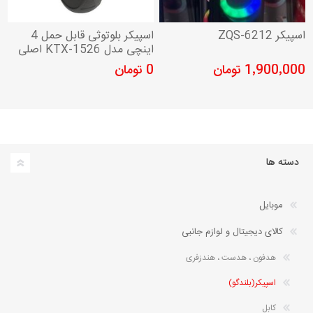
اسپیکر ZQS-6212
اسپیکر بلوتوثی قابل حمل 4
اینچی مدل KTX-1526 اصلی
1٬900٬000 تومان
0 تومان
دسته ها
موبایل
کالای دیجیتال و لوازم جانبی
هدفون ، هدست ، هندزفری
اسپیکر(بلندگو)
کابل