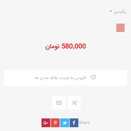
رنگبندی
*
580٬000 تومان
افزودن به لیست علاقه مندی ها
Share