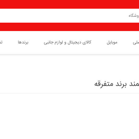
لی
موبایل
کالای دیجیتال و لوازم جانبی
برندها
تم
گوشی نوکیا(ساخت HMD)
سامسونگ SUMSUNG
کابل
ال جی LG
شارژر
 برند متفرقه