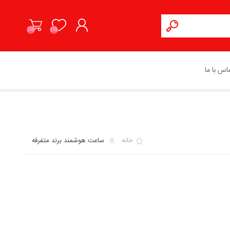
(0)
(0)
ثبت نام
اس با ما
ورود به حساب کاربری
هوآوی HUAWEI
پاور بانک
هاینو تکو HAINO TEKO
باتری موبایل
خانه
ساعت هوشمند برند متفرقه