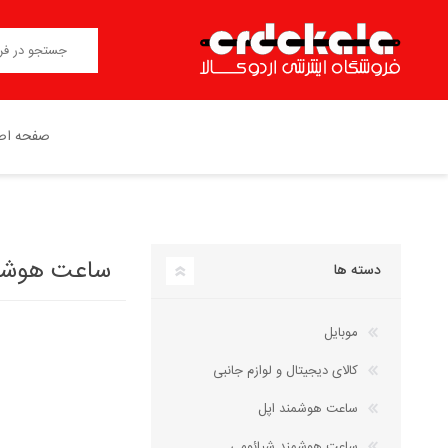
صفحه اص
نوکیا NOKIA(ساخت HMD)
هدفون ، هدست ، هندزفری
اپل APPLE
اسپیکر(بلندگو)
ساعت هوشمند
دسته ها
موبایل
کالای دیجیتال و لوازم جانبی
ساعت هوشمند اپل
ساعت هوشمند شیائومی