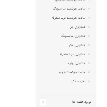
هندزفری بلوتوثی
ساعت هوشمند سامسونگ
شیائومی XIAOMI
رسی RECCI
هندزفری با سیم
ساعت هوشمند برند متفرقه
هدست
هندزفری اپل
هندزفری سامسونگ
ساعت هوشمند
لوازم جانبی کالای دیجیتال
هندزفری انکر
هندزفری برند متفرقه
هندزفری اینپاد
ساعت هوشمند هاینو
لوازم خانگی
هولدر (نگهدارنده موبایل و
تولید کننده ها
تبلت)