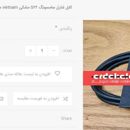
کابل شارژر سامسونگ S۲۲ مشکی vietnam سفید china
آ کی جی AKG
لنوو LENOVO
*
رنگبندی
تعداد:
افزودن به لیست علاقه مندی ها
افزودن به فهرست مقایسه
Share