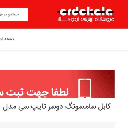
صفحه اص
نوکیا NOKIA(ساخت HMD)
هدفون ، هدست ، هندزفری
اپل APPLE
اسپیکر(بلندگو)
کابل سامسونگ دوسر تایپ سی مدل EP DN980