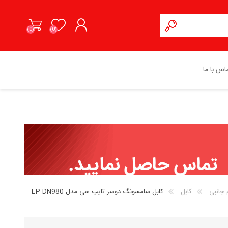
(0)
(0)
ثبت نام
اس با ما
ورود به حساب کاربری
هوآوی HUAWEI
پاور بانک
هاینو تکو HAINO TEKO
باتری موبایل
 جانبی
کابل
کابل سامسونگ دوسر تایپ سی مدل EP DN980