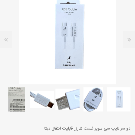
دو سر تایپ سی سوپر فست شارژر قابلیت انتقال دیتا